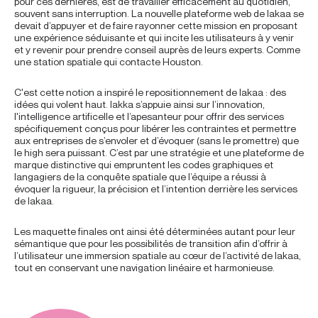
pour ces dernières, est de travailler efficacement au quotidien,
souvent sans interruption. La nouvelle plateforme web de Iakaa se
devait d’appuyer et de faire rayonner cette mission en proposant
une expérience séduisante et qui incite les utilisateurs à y venir
et y revenir pour prendre conseil auprès de leurs experts. Comme
une station spatiale qui contacte Houston.
C'est cette notion a inspiré le repositionnement de Iakaa : des
idées qui volent haut. Iakka s’appuie ainsi sur l’innovation,
l'intelligence artificelle et l’apesanteur pour offrir des services
spécifiquement conçus pour libérer les contraintes et permettre
aux entreprises de s’envoler et d’évoquer (sans le promettre) que
le high sera puissant. C’est par une stratégie et une plateforme de
marque distinctive qui empruntent les codes graphiques et
langagiers de la conquête spatiale que l’équipe a réussi à
évoquer la rigueur, la précision et l’intention derrière les services
de Iakaa.
Les maquette finales ont ainsi été déterminées autant pour leur
sémantique que pour les possibilités de transition afin d’offrir à
l’utilisateur une immersion spatiale au cœur de l’activité de Iakaa,
tout en conservant une navigation linéaire et harmonieuse.